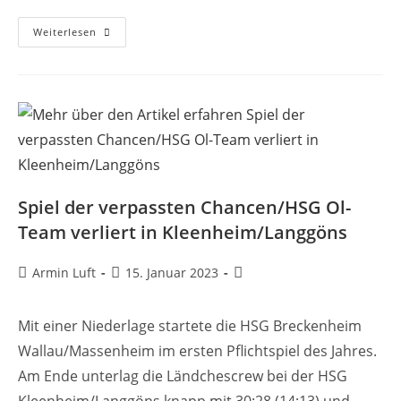
HSG-
Weiterlesen
Jugend:
Ergebnisse
Vom
Wochenende
Spiel der verpassten Chancen/HSG Ol-
Team verliert in Kleenheim/Langgöns
Beitrags-
Beitrag
Beitrags-
Armin Luft
15. Januar 2023
Autor:
veröffentlicht:
Kategorie:
Mit einer Niederlage startete die HSG Breckenheim
Wallau/Massenheim im ersten Pflichtspiel des Jahres.
Am Ende unterlag die Ländchescrew bei der HSG
Kleenheim/Langgöns knapp mit 30:28 (14:13) und