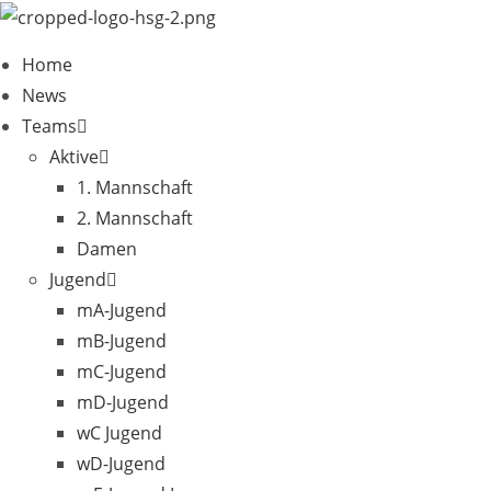
Zum
Inhalt
Home
springen
News
Teams
Aktive
1. Mannschaft
2. Mannschaft
Damen
Jugend
mA-Jugend
mB-Jugend
mC-Jugend
mD-Jugend
wC Jugend
wD-Jugend