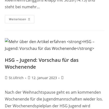
steht bei numehr…
Spiel
Weiterlesen
Der
Verpassten
Chancen/HSG
Ol-
Team
Verliert
In
Kleenheim/Langgöns
HSG – Jugend: Vorschau für das
Wochenende
Beitrags-
Beitrag
Beitrags-
St.Ullrich
12. Januar 2023
Autor:
veröffentlicht:
Kategorie:
Nach der Weihnachtspause geht es am kommenden
Wochenende für die Jugendmannschaften wieder los.
Der Wochenendspielplan der HSG Jugend wird