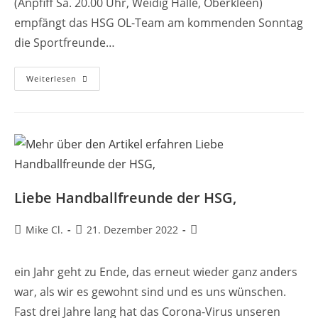
(Anpfiff Sa. 20.00 Uhr, Weidig Halle, Oberkleen)
empfängt das HSG OL-Team am kommenden Sonntag
die Sportfreunde…
HSG
Weiterlesen
Ol-
Team
Vor
Test
Gegen
SF
Budenheim
Liebe Handballfreunde der HSG,
Beitrags-
Beitrag
Beitrags-
Mike Cl.
21. Dezember 2022
Autor:
veröffentlicht:
Kategorie:
ein Jahr geht zu Ende, das erneut wieder ganz anders
war, als wir es gewohnt sind und es uns wünschen.
Fast drei Jahre lang hat das Corona-Virus unseren