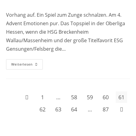
Autor:
veröffentlicht:
Kategorie:
Vorhang auf. Ein Spiel zum Zunge schnalzen. Am 4.
Advent Emotionen pur. Das Topspiel in der Oberliga
Hessen, wenn die HSG Breckenheim
Wallau/Massenheim und der große Titelfavorit ESG
Gensungen/Felsberg die…
Begeisterung
Weiterlesen
Pur.
So.
17.00
Uhr
HSG-
OL-
Team
1
…
58
59
60
61
Zur vorherigen Seite
Mit
Spitzenspiel
Gegen
62
63
64
…
87
Zur näc
Gensungen/Felsberg