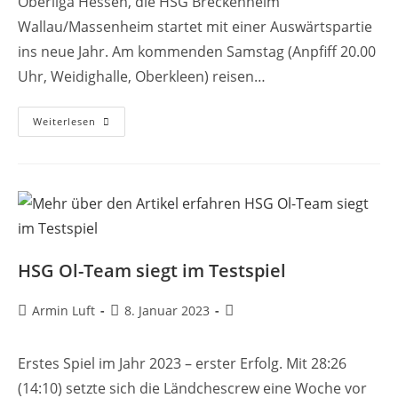
Oberliga Hessen, die HSG Breckenheim
Wallau/Massenheim startet mit einer Auswärtspartie
ins neue Jahr. Am kommenden Samstag (Anpfiff 20.00
Uhr, Weidighalle, Oberkleen) reisen…
Sa.
Weiterlesen
20.00
Uhr:
Schermuly
Und
Co.
Starten
In
Kleenheim/Langgöns
HSG Ol-Team siegt im Testspiel
Beitrags-
Beitrag
Beitrags-
Armin Luft
8. Januar 2023
Autor:
veröffentlicht:
Kategorie:
Erstes Spiel im Jahr 2023 – erster Erfolg. Mit 28:26
(14:10) setzte sich die Ländchescrew eine Woche vor