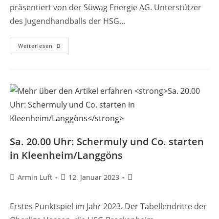
präsentiert von der Süwag Energie AG. Unterstützer
des Jugendhandballs der HSG…
HSG
Weiterlesen
–
Jugend:
Vorschau
Für
Das
Wochenende
Sa. 20.00 Uhr: Schermuly und Co. starten
in Kleenheim/Langgöns
Beitrags-
Beitrag
Beitrags-
Armin Luft
12. Januar 2023
Autor:
veröffentlicht:
Kategorie:
Erstes Punktspiel im Jahr 2023. Der Tabellendritte der