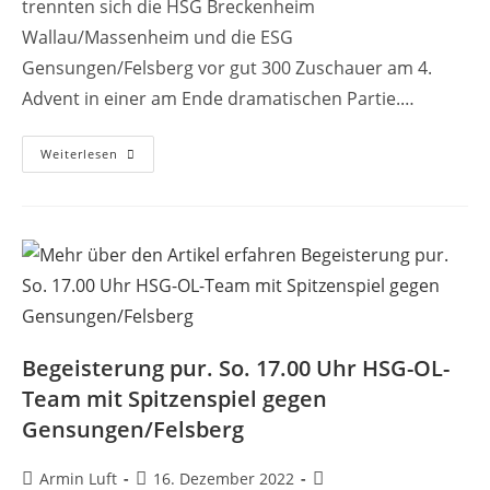
trennten sich die HSG Breckenheim
Wallau/Massenheim und die ESG
Gensungen/Felsberg vor gut 300 Zuschauer am 4.
Advent in einer am Ende dramatischen Partie.…
Heiß
Weiterlesen
Umkämpftes
Remis
Im
Topspiel/
Ländchescrew
Holt
Sechs
Tore
Rückstand
Auf.
Begeisterung pur. So. 17.00 Uhr HSG-OL-
Team mit Spitzenspiel gegen
Gensungen/Felsberg
Beitrags-
Beitrag
Beitrags-
Armin Luft
16. Dezember 2022