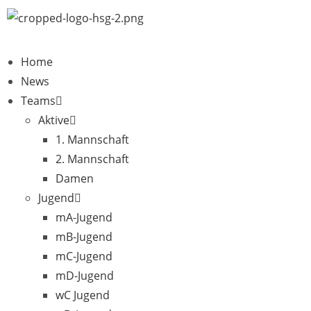
Home
News
Teams
Aktive
1. Mannschaft
2. Mannschaft
Damen
Jugend
mA-Jugend
mB-Jugend
mC-Jugend
mD-Jugend
wC Jugend