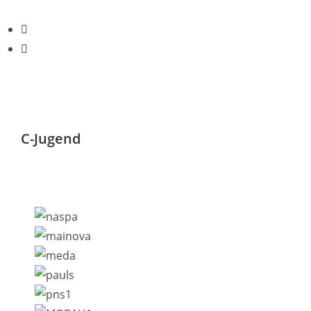
C-Jugend