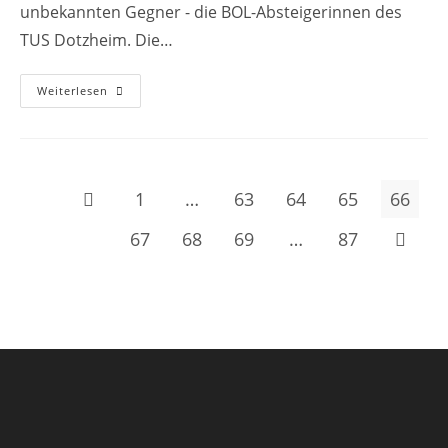
unbekannten Gegner - die BOL-Absteigerinnen des
TUS Dotzheim. Die…
Weiterlesen
1
…
63
64
65
66
67
68
69
…
87