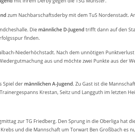
Jugend
mit ihrem Derby gegen die TSG Münster.
end
zum Nachbarschaftsderby mit dem TuS Nordenstadt. Anpf
ändcheshalle. Die
männliche D-Jugend
trifft dann auf den S
rfolgsspur finden.
lbach-Niederhöchstadt. Nach dem unnötigen Punktverlust g
uf Wiedergutmachung aus und möchte zwei Punkte aus der We
 Spiel der
männlichen A-Jugend
. Zu Gast ist die Mannscha
s Trainergespanns Krestan, Seitz und Langguth im letzten H
ittag zur TG Friedberg. Den Sprung in die Oberliga hat die
ix Krebs und die Mannschaft um Torwart Ben Großbach es nu