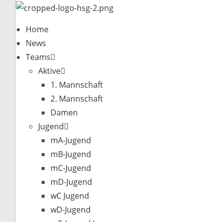
Zum
Inhalt
Home
springen
News
Teams
Aktive
1. Mannschaft
2. Mannschaft
Damen
Jugend
mA-Jugend
mB-Jugend
mC-Jugend
mD-Jugend
wC Jugend
wD-Jugend