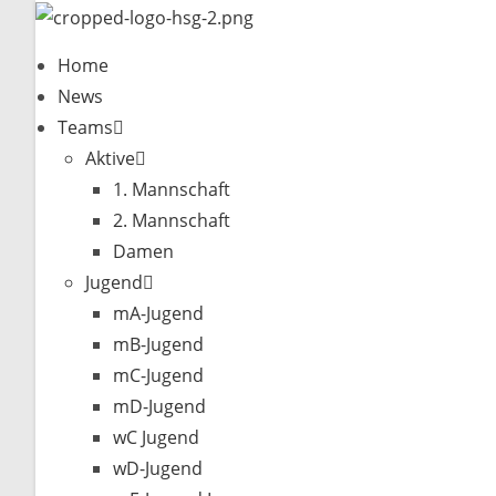
Zum
Inhalt
Home
springen
News
Teams
Aktive
1. Mannschaft
2. Mannschaft
Damen
Jugend
mA-Jugend
mB-Jugend
mC-Jugend
mD-Jugend
wC Jugend
wD-Jugend