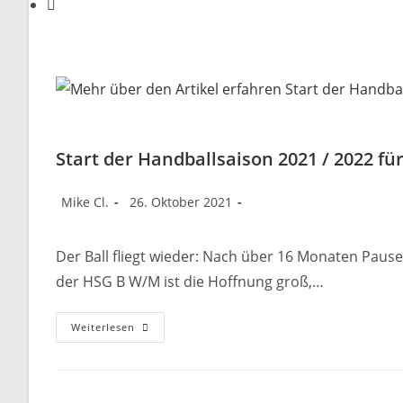
Start der Handballsaison 2021 / 2022 f
Beitrags-
Beitrag
Beitrags-
Mike Cl.
26. Oktober 2021
Autor:
veröffentlicht:
Kategorie:
Der Ball fliegt wieder: Nach über 16 Monaten Pa
der HSG B W/M ist die Hoffnung groß,…
Start
Weiterlesen
Der
Handballsaison
2021
/
2022
Für