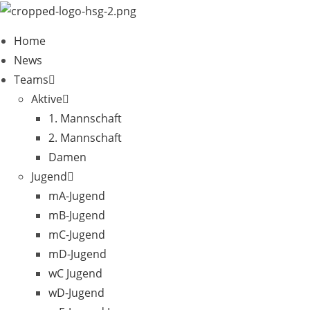
Zum
Inhalt
Home
springen
News
Teams
Aktive
1. Mannschaft
2. Mannschaft
Damen
Jugend
mA-Jugend
mB-Jugend
mC-Jugend
mD-Jugend
wC Jugend
wD-Jugend