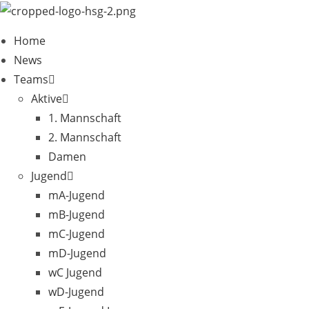
Zum
Inhalt
Home
springen
News
Teams
Aktive
1. Mannschaft
2. Mannschaft
Damen
Jugend
mA-Jugend
mB-Jugend
mC-Jugend
mD-Jugend
wC Jugend
wD-Jugend