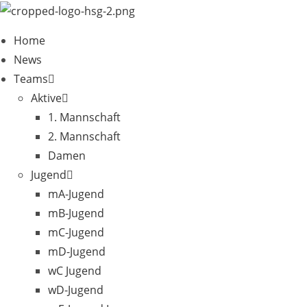
Zum
Inhalt
Home
springen
News
Teams
Aktive
1. Mannschaft
2. Mannschaft
Damen
Jugend
mA-Jugend
mB-Jugend
mC-Jugend
mD-Jugend
wC Jugend
wD-Jugend