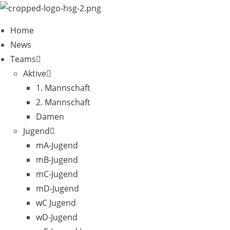
Zum
Inhalt
Home
springen
News
Teams
Aktive
1. Mannschaft
2. Mannschaft
Damen
Jugend
mA-Jugend
mB-Jugend
mC-Jugend
mD-Jugend
wC Jugend
wD-Jugend