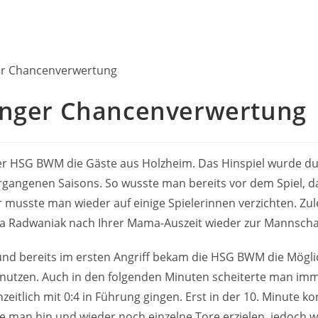
inger Chancenverwertung
 HSG BWM die Gäste aus Holzheim. Das Hinspiel wurde dur
rgangenen Saisons. So wusste man bereits vor dem Spiel, d
usste man wieder auf einige Spielerinnen verzichten. Zuletz
sa Radwaniak nach Ihrer Mama-Auszeit wieder zur Mannschaf
 und bereits im ersten Angriff bekam die HSG BWM die Mögli
 nutzen. Auch in den folgenden Minuten scheiterte man im
zeitlich mit 0:4 in Führung gingen. Erst in der 10. Minute k
e man hin und wieder noch einzelne Tore erzielen, jedoch