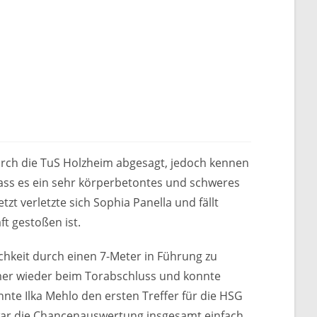
ch die TuS Holzheim abgesagt, jedoch kennen
ass es ein sehr körperbetontes und schweres
t verletzte sich Sophia Panella und fällt
t gestoßen ist.
chkeit durch einen 7-Meter in Führung zu
mer wieder beim Torabschluss und konnte
onnte Ilka Mehlo den ersten Treffer für die HSG
 war die Chancenauswertung insgesamt einfach