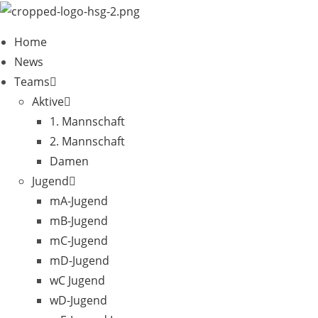
Zum
Inhalt
Home
springen
News
Teams
Aktive
1. Mannschaft
2. Mannschaft
Damen
Jugend
mA-Jugend
mB-Jugend
mC-Jugend
mD-Jugend
wC Jugend
wD-Jugend