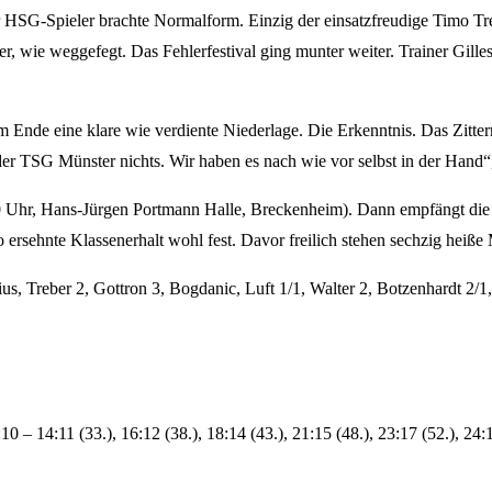
 HSG-Spieler brachte Normalform. Einzig der einsatzfreudige Timo Treb
, wie weggefegt. Das Fehlerfestival ging munter weiter. Trainer Gilles 
 Ende eine klare wie verdiente Niederlage. Die Erkenntnis. Das Zitter
der TSG Münster nichts. Wir haben es nach wie vor selbst in der Hand“,
.00 Uhr, Hans-Jürgen Portmann Halle, Breckenheim). Dann empfängt 
 ersehnte Klassenerhalt wohl fest. Davor freilich stehen sechzig hei
ius, Treber 2, Gottron 3, Bogdanic, Luft 1/1, Walter 2, Botzenhardt 2/
 12:10 – 14:11 (33.), 16:12 (38.), 18:14 (43.), 21:15 (48.), 23:17 (52.), 24: