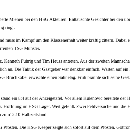
steinerte Mienen bei den HSG Akteuren. Enttäuschte Gesichter bei den
ng ringt.
nd muss im Kampf um den Klassenerhalt weiter kräftig zittern. Dabei e
urrenten TSG Münster.
, Kenneth Fuhrig und Tim Heuss antreten. Aus der zweiten Mannschaf
h an. Die Taktik der Gastgeber war denkbar einfach. Warten auf ein 
 SG Bruchköbel erwischte einen Sahnetag. Früh brannte sich seine Ge
and ein 8:4 auf der Anzeigetafel. Vor allem Kulenovic bereitete der 
ss. Hoffnung im HSG Lager. Weit gefehlt. Zwei Fehlversuche und die 
en zum12:10 Halbzeitstand.
Pfosten. Die HSG Keeper zeigte sich sofort auf dem Pfosten. Gottron