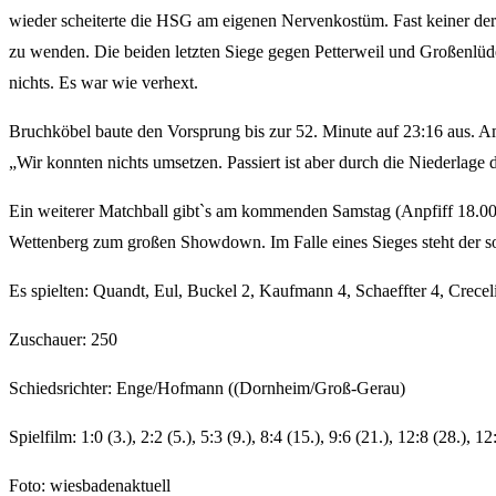
wieder scheiterte die HSG am eigenen Nervenkostüm. Fast keiner der
zu wenden. Die beiden letzten Siege gegen Petterweil und Großenlüder
nichts. Es war wie verhext.
Bruchköbel baute den Vorsprung bis zur 52. Minute auf 23:16 aus. Am
„Wir konnten nichts umsetzen. Passiert ist aber durch die Niederlage 
Ein weiterer Matchball gibt`s am kommenden Samstag (Anpfiff 18
Wettenberg zum großen Showdown. Im Falle eines Sieges steht der so
Es spielten: Quandt, Eul, Buckel 2, Kaufmann 4, Schaeffter 4, Crecel
Zuschauer: 250
Schiedsrichter: Enge/Hofmann ((Dornheim/Groß-Gerau)
Spielfilm: 1:0 (3.), 2:2 (5.), 5:3 (9.), 8:4 (15.), 9:6 (21.), 12:8 (28.),
Foto: wiesbadenaktuell