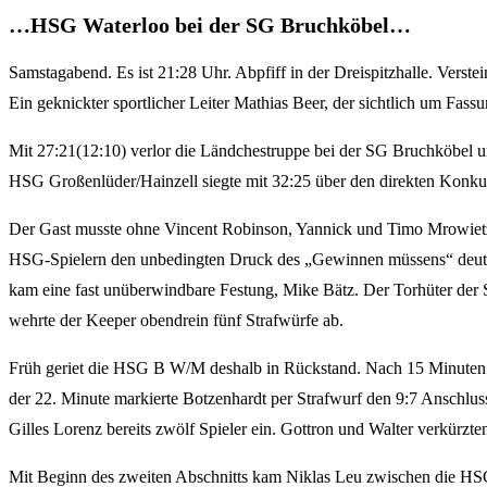
…HSG Waterloo bei der SG Bruchköbel…
Samstagabend. Es ist 21:28 Uhr. Abpfiff in der Dreispitzhalle. Ver
Ein geknickter sportlicher Leiter Mathias Beer, der sichtlich um Fassu
Mit 27:21(12:10) verlor die Ländchestruppe bei der SG Bruchköbel u
HSG Großenlüder/Hainzell siegte mit 32:25 über den direkten Konk
Der Gast musste ohne Vincent Robinson, Yannick und Timo Mrowietz
HSG-Spielern den unbedingten Druck des „Gewinnen müssens“ deutlic
kam eine fast unüberwindbare Festung, Mike Bätz. Der Torhüter der
wehrte der Keeper obendrein fünf Strafwürfe ab.
Früh geriet die HSG B W/M deshalb in Rückstand. Nach 15 Minuten st
der 22. Minute markierte Botzenhardt per Strafwurf den 9:7 Anschlu
Gilles Lorenz bereits zwölf Spieler ein. Gottron und Walter verkürzt
Mit Beginn des zweiten Abschnitts kam Niklas Leu zwischen die HSG 