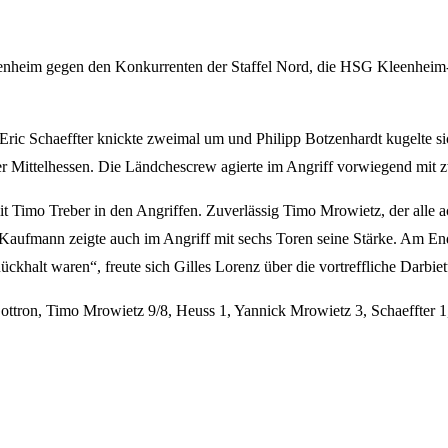
enheim gegen den Konkurrenten der Staffel Nord, die HSG Kleenheim-
ic Schaeffter knickte zweimal um und Philipp Botzenhardt kugelte sic
er Mittelhessen. Die Ländchescrew agierte im Angriff vorwiegend mit 
mit Timo Treber in den Angriffen. Zuverlässig Timo Mrowietz, der alle
aufmann zeigte auch im Angriff mit sechs Toren seine Stärke. Am Ende
Rückhalt waren“, freute sich Gilles Lorenz über die vortreffliche Darbi
Gottron, Timo Mrowietz 9/8, Heuss 1, Yannick Mrowietz 3, Schaeffter 1