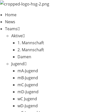
Zum
Inhalt
Home
springen
News
Teams
Aktive
1. Mannschaft
2. Mannschaft
Damen
Jugend
mA-Jugend
mB-Jugend
mC-Jugend
mD-Jugend
wC Jugend
wD-Jugend