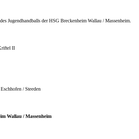
r des Jugendhandballs der HSG Breckenheim Wallau / Massenheim.
iftel II
Eschhofen / Steeden
m Wallau / Mas
senheim