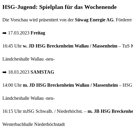
HSG-Jugend: Spielplan für das Wochenende
Die Vorschau wird präsentiert von der
Süwag Energie AG
. Fördere
➡️ 17.03.2023
Freitag
16:45 Uhr ​
w
.
JD
HSG Breckenheim Wallau / Massenheim
– TuS Kr
Ländcheshalle Wallau -neu-
➡️ 18.03.2023
SAMSTAG
14:00 Uhr ​
m
.
JD
HSG Breckenheim Wallau / Massenheim
– HSG 
Ländcheshalle Wallau -neu-
16:15 Uhr ​mJSG Schwalb. / Niederhöchst. –
m
.
JB
HSG Breckenhei
Westerbachhalle Niederhöchstadt