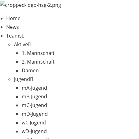
Zum
Inhalt
Home
springen
News
Teams
Aktive
1. Mannschaft
2. Mannschaft
Damen
Jugend
mA-Jugend
mB-Jugend
mC-Jugend
mD-Jugend
wC Jugend
wD-Jugend