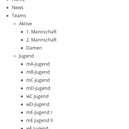
News
Teams
Aktive
1. Mannschaft
2. Mannschaft
Damen
Jugend
mA-Jugend
mB-Jugend
mC-Jugend
mD-Jugend
wC Jugend
wD-Jugend
mE-Jugend I
mE Jugend II
wE Jugend