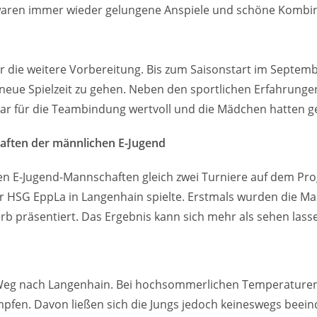
aren immer wieder gelungene Anspiele und schöne Kombin
ür die weitere Vorbereitung. Bis zum Saisonstart im Septe
e neue Spielzeit zu gehen. Neben den sportlichen Erfahrung
r für die Teambindung wertvoll und die Mädchen hatten g
aften der männlichen E-Jugend
 E-Jugend-Mannschaften gleich zwei Turniere auf dem Pro
er HSG EppLa in Langenhain spielte. Erstmals wurden die M
rb präsentiert. Das Ergebnis kann sich mehr als sehen lass
 Weg nach Langenhain. Bei hochsommerlichen Temperaturen 
pfen. Davon ließen sich die Jungs jedoch keineswegs beein