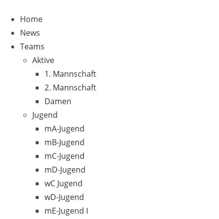
Home
News
Teams
Aktive
1. Mannschaft
2. Mannschaft
Damen
Jugend
mA-Jugend
mB-Jugend
mC-Jugend
mD-Jugend
wC Jugend
wD-Jugend
mE-Jugend I