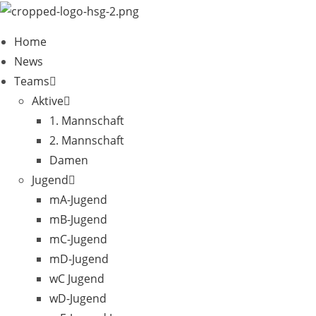
Zum
Inhalt
Home
springen
News
Teams
Aktive
1. Mannschaft
2. Mannschaft
Damen
Jugend
mA-Jugend
mB-Jugend
mC-Jugend
mD-Jugend
wC Jugend
wD-Jugend