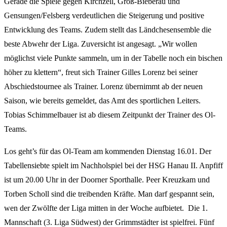
Gerade die Spiele gegen Kirchzell, Groß-Bieberau und
Gensungen/Felsberg verdeutlichen die Steigerung und positive
Entwicklung des Teams. Zudem stellt das Ländchesensemble die
beste Abwehr der Liga. Zuversicht ist angesagt. „Wir wollen
möglichst viele Punkte sammeln, um in der Tabelle noch ein bischen
höher zu klettern“, freut sich Trainer Gilles Lorenz bei seiner
Abschiedstournee als Trainer. Lorenz übernimmt ab der neuen
Saison, wie bereits gemeldet, das Amt des sportlichen Leiters.
Tobias Schimmelbauer ist ab diesem Zeitpunkt der Trainer des Ol-
Teams.
Los geht’s für das Ol-Team am kommenden Dienstag 16.01. Der
Tabellensiebte spielt im Nachholspiel bei der HSG Hanau II. Anpfiff
ist um 20.00 Uhr in der Doorner Sporthalle. Peer Kreuzkam und
Torben Scholl sind die treibenden Kräfte. Man darf gespannt sein,
wen der Zwölfte der Liga mitten in der Woche aufbietet. Die 1.
Mannschaft (3. Liga Südwest) der Grimmstädter ist spielfrei. Fünf