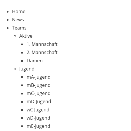
Home
News
Teams
Aktive
1. Mannschaft
2. Mannschaft
Damen
Jugend
mA-Jugend
mB-Jugend
mC-Jugend
mD-Jugend
wC Jugend
wD-Jugend
mE-Jugend I