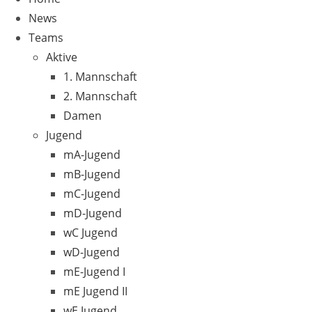
News
Teams
Aktive
1. Mannschaft
2. Mannschaft
Damen
Jugend
mA-Jugend
mB-Jugend
mC-Jugend
mD-Jugend
wC Jugend
wD-Jugend
mE-Jugend I
mE Jugend II
wE Jugend