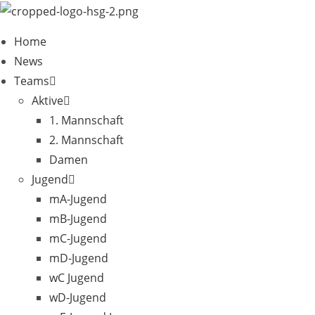
Zum
Inhalt
Home
springen
News
Teams
Aktive
1. Mannschaft
2. Mannschaft
Damen
Jugend
mA-Jugend
mB-Jugend
mC-Jugend
mD-Jugend
wC Jugend
wD-Jugend