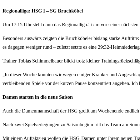
Regionalliga: HSG I – SG Bruchköbel
Um 17:15 Uhr steht dann das Regionalliga-Team vor seiner nächsten B
Besonders auswärts zeigten die Bruchköbeler bislang starke Auftritt
es dagegen weniger rund – zuletzt setzte es eine 29:32-Heimniederl
Trainer Tobias Schimmelbauer blickt trotz kleiner Trainingsrückschläg
„In dieser Woche konnten wir wegen einiger Kranker und Angeschlagen
verbleibenden Spiele vor der kurzen Pause konzentriert angehen. Ich 
Damen starten in die neue Saison
Auch die Damenmannschaft der HSG greift am Wochenende endlich 
Nach zwei Spielverlegungen zu Saisonbeginn tritt das Team am Sonnt
Mit einem Auftaktsieg wollen die HSG-Damen unter ihrem neuen Traine