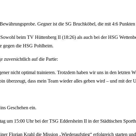
ewährungsprobe. Gegner ist die SG Bruchköbel, die mit 4:6 Punkten de
e: Sowohl beim TV Hüttenberg II (18:26) als auch bei der HSG Wettenbe
age gegen die HSG Pohlheim.
e zuversichtlich auf die Partie:
er nicht optimal trainieren. Trotzdem haben wir uns in den letzten Woc
bin überzeugt, dass mein Team wieder alles geben wird – und mit der U
ins Geschehen ein.
ag um 15:00 Uhr bei der TSG Eddersheim II in der Städtischen Sportha
r Florian Krahl die Mission „Wiederaufstieg“ erfolgreich starten und d