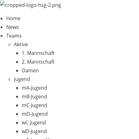
Zum
Inhalt
Home
springen
News
Teams
Aktive
1. Mannschaft
2. Mannschaft
Damen
Jugend
mA-Jugend
mB-Jugend
mC-Jugend
mD-Jugend
wC Jugend
wD-Jugend