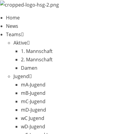
Zum
Inhalt
Home
springen
News
Teams
Aktive
1. Mannschaft
2. Mannschaft
Damen
Jugend
mA-Jugend
mB-Jugend
mC-Jugend
mD-Jugend
wC Jugend
wD-Jugend