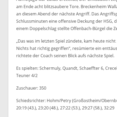
am Ende acht blitzsaubere Tore. Breckenheim Wall
an diesem Abend der nächste Angriff. Das Angriffspi
Schlussminuten eine offensive Deckung der HSG, die 
einem Doppelschlag stellte Offenbach-Bürgel die Ze
„Das was im letzten Spiel zündete, kam heute nicht 
Nichts hat richtig gegriffen“, resümierte ein enttäu
richtete der Coach seinen Blick aufs nächste Spiel.
Es spielten: Schermuly, Quandt, Schaeffter 6, Crece
Teuner 4/2
Zuschauer: 350
Schiedsrichter: Hohm/Petry (Großostheim/Obernburg) Spiel
20:19 (43.), 23:20 (48.), 27:22 (53.), 29:27 (58.), 32:2