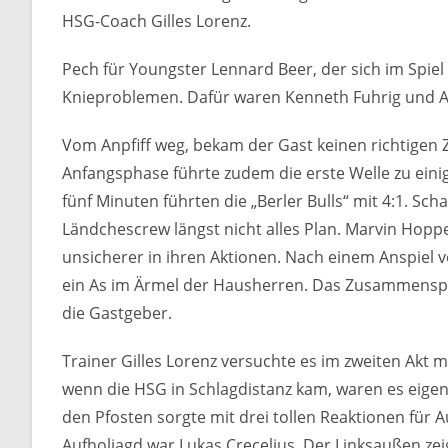
HSG-Coach Gilles Lorenz.
Pech für Youngster Lennard Beer, der sich im Spie
Knieproblemen. Dafür waren Kenneth Fuhrig und A
Vom Anpfiff weg, bekam der Gast keinen richtigen 
Anfangsphase führte zudem die erste Welle zu einig
fünf Minuten führten die „Berler Bulls“ mit 4:1. Sc
Ländchescrew längst nicht alles Plan. Marvin Hopp
unsicherer in ihren Aktionen. Nach einem Anspiel 
ein As im Ärmel der Hausherren. Das Zusammenspiel
die Gastgeber.
Trainer Gilles Lorenz versuchte es im zweiten Akt m
wenn die HSG in Schlagdistanz kam, waren es eige
den Pfosten sorgte mit drei tollen Reaktionen für A
Aufholjagd war Lukas Crecelius, Der Linksaußen zei