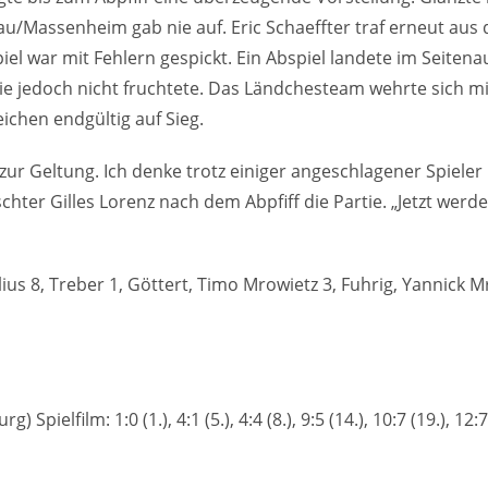
au/Massenheim gab nie auf. Eric Schaeffter traf erneut au
el war mit Fehlern gespickt. Ein Abspiel landete im Seitena
jedoch nicht fruchtete. Das Ländchesteam wehrte sich mit vi
ichen endgültig auf Sieg.
zur Geltung. Ich denke trotz einiger angeschlagener Spieler
schter Gilles Lorenz nach dem Abpfiff die Partie. „Jetzt werd
lius 8, Treber 1, Göttert, Timo Mrowietz 3, Fuhrig, Yannick 
film: 1:0 (1.), 4:1 (5.), 4:4 (8.), 9:5 (14.), 10:7 (19.), 12:7 (2
9