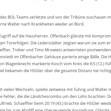
l des BOL-Teams verletzte und von der Tribüne zuschauen mu
rne Walter nach Krankheiten wieder an Bord.
Zugriff auf die Hausherren. Offenbach glänzte mit kompromi
en Torerfolgen. Die Lederstädter zeigten warum sie zum erw
haeffter, Treber und Timo Mrowietz antworteten postwendend z
enstedt im Offenbacher Gehäuse parierte einige Bälle. Die
von Wagenknecht markierte Kosch vom Kreis die 8:5 (12.) F
 bekamen die HSGler über die gesamte Distanz nie richtig 
it vielen Wechseln, spielte zeitweise mit Fuhrig und Walter m
ne Fehler, die die Ländchescombo um den Lohn brachten. D
uftrieb. Schaeffter beim 20:19 (43.) brachte die HSGler wie
gte bis zum Abpfiff eine überzeugende Vorstellung. Glänzte m