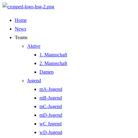
Zum
Inhalt
Home
springen
News
Teams
Aktive
1. Mannschaft
2. Mannschaft
Damen
Jugend
mA-Jugend
mB-Jugend
mC-Jugend
mD-Jugend
wC Jugend
wD-Jugend