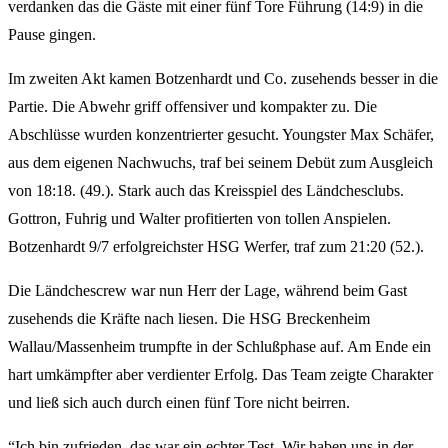
verdanken das die Gäste mit einer fünf Tore Führung (14:9) in die
Pause gingen.
Im zweiten Akt kamen Botzenhardt und Co. zusehends besser in die
Partie. Die Abwehr griff offensiver und kompakter zu. Die
Abschlüsse wurden konzentrierter gesucht. Youngster Max Schäfer,
aus dem eigenen Nachwuchs, traf bei seinem Debüt zum Ausgleich
von 18:18. (49.). Stark auch das Kreisspiel des Ländchesclubs.
Gottron, Fuhrig und Walter profitierten von tollen Anspielen.
Botzenhardt 9/7 erfolgreichster HSG Werfer, traf zum 21:20 (52.).
Die Ländchescrew war nun Herr der Lage, während beim Gast
zusehends die Kräfte nach liesen. Die HSG Breckenheim
Wallau/Massenheim trumpfte in der Schlußphase auf. Am Ende ein
hart umkämpfter aber verdienter Erfolg. Das Team zeigte Charakter
und ließ sich auch durch einen fünf Tore nicht beirren.
“Ich bin zufrieden, das war ein echter Test. Wir haben uns in der