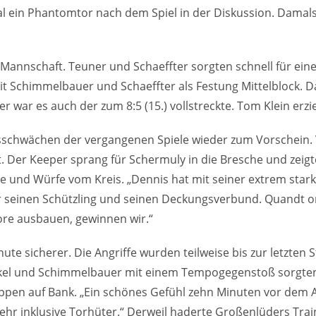
mal ein Phantomtor nach dem Spiel in der Diskussion. Dama
annschaft. Teuner und Schaeffter sorgten schnell für eine
it Schimmelbauer und Schaeffter als Festung Mittelblock. 
 war es auch der zum 8:5 (15.) vollstreckte. Tom Klein erzi
sschwächen der vergangenen Spiele wieder zum Vorschein. Vi
Der Keeper sprang für Schermuly in die Bresche und zeigte e
le und Würfe vom Kreis. „Dennis hat mit seiner extrem star
über seinen Schützling und seinen Deckungsverbund. Quandt 
Tore ausbauen, gewinnen wir.“
e sicherer. Die Angriffe wurden teilweise bis zur letzten St
ckel und Schimmelbauer mit einem Tempogegenstoß sorgten b
ppen auf Bank. „Ein schönes Gefühl zehn Minuten vor dem Ab
wehr inklusive Torhüter.“ Derweil haderte Großenlüders Tr