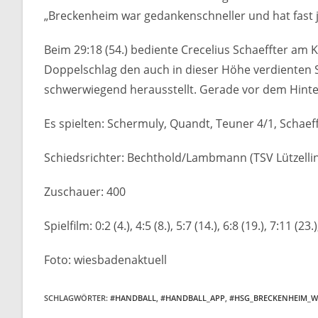
„Breckenheim war gedankenschneller und hat fast j
Beim 29:18 (54.) bediente Crecelius Schaeffter am K
Doppelschlag den auch in dieser Höhe verdienten Si
schwerwiegend herausstellt. Gerade vor dem Hint
Es spielten: Schermuly, Quandt, Teuner 4/1, Schaeff
Schiedsrichter: Bechthold/Lambmann (TSV Lützell
Zuschauer: 400
Spielfilm: 0:2 (4.), 4:5 (8.), 5:7 (14.), 6:8 (19.), 7:11 (2
Foto: wiesbadenaktuell
SCHLAGWÖRTER
:
#HANDBALL
,
#HANDBALL_APP
,
#HSG_BRECKENHEIM_W