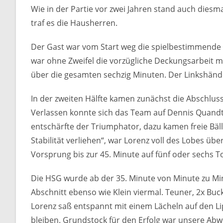
Wie in der Partie vor zwei Jahren stand auch dies
traf es die Hausherren.
Der Gast war vom Start weg die spielbestimmende M
war ohne Zweifel die vorzügliche Deckungsarbeit m
über die gesamten sechzig Minuten. Der Linkshänder
In der zweiten Hälfte kamen zunächst die Abschlus
Verlassen konnte sich das Team auf Dennis Quandt. 
entschärfte der Triumphator, dazu kamen freie Bäl
Stabilität verliehen“, war Lorenz voll des Lobes 
Vorsprung bis zur 45. Minute auf fünf oder sechs 
Die HSG wurde ab der 35. Minute von Minute zu Minut
Abschnitt ebenso wie Klein viermal. Teuner, 2x Bu
Lorenz saß entspannt mit einem Lächeln auf den Li
bleiben. Grundstock für den Erfolg war unsere Ab