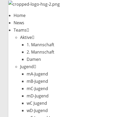
Zum
Inhalt
Home
springen
News
Teams
Aktive
1. Mannschaft
2. Mannschaft
Damen
Jugend
mA-Jugend
mB-Jugend
mC-Jugend
mD-Jugend
wC Jugend
wD-Jugend