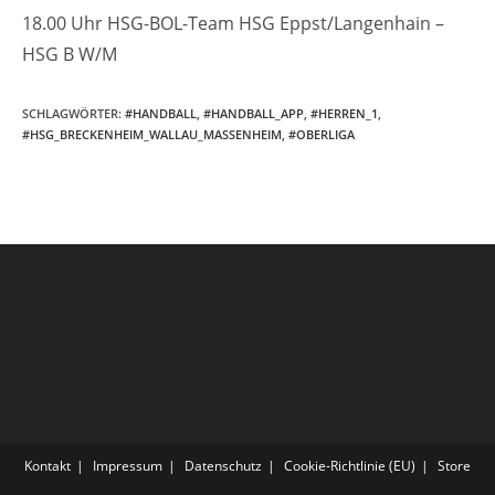
18.00 Uhr HSG-BOL-Team HSG Eppst/Langenhain –
HSG B W/M
SCHLAGWÖRTER
:
#HANDBALL
,
#HANDBALL_APP
,
#HERREN_1
,
#HSG_BRECKENHEIM_WALLAU_MASSENHEIM
,
#OBERLIGA
Kontakt
Impressum
Datenschutz
Cookie-Richtlinie (EU)
Store