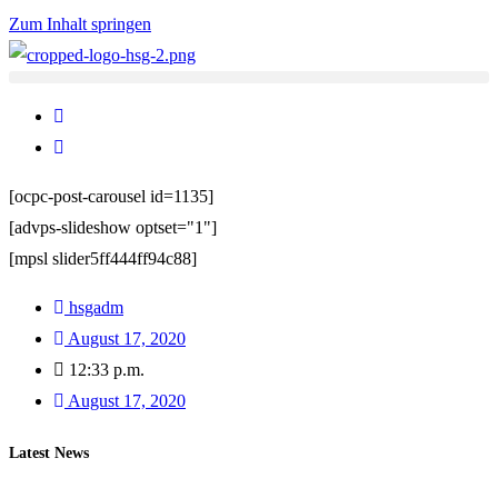
Zum Inhalt springen
[ocpc-post-carousel id=1135]
[advps-slideshow optset="1"]
[mpsl slider5ff444ff94c88]
hsgadm
August 17, 2020
12:33 p.m.
August 17, 2020
Latest News