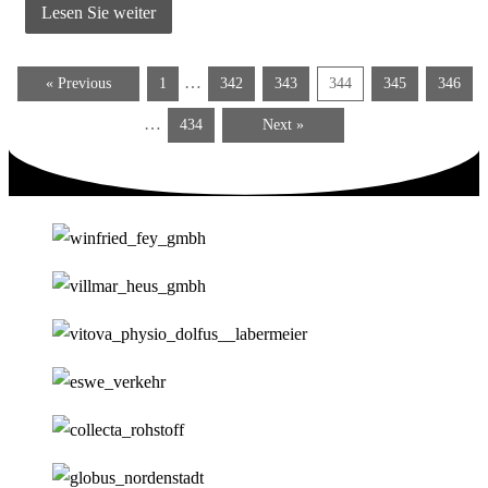
Lesen Sie weiter
…
« Previous
1
342
343
344
345
346
…
434
Next »